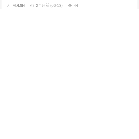
ADMIN
2个月前
(06-13)
44
域名备案系统购买后审批通过需要多久？深度解析审批流程与时间节点
在互联网时代,域名备案是企业或个人开展线上业务的基础环节，许多
ADMIN
2个月前
(06-13)
62
个人域名能否用于公司备案？政策解读与实操指南
在互联网创业浪潮中,许多企业主常遇到这样的困惑：个人名义购买的
ADMIN
2个月前
(06-13)
42
域名购买实名后备案有效期解析，时间节点与操作要点
在互联网域名管理日益规范的今天，域名购买后的实名认证与备案流程
ADMIN
2个月前
(06-13)
43