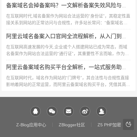
险案例及合规路径四个维度，...
备案域名会掉备案吗？一文解析备案失效风险与应对策略
在互联网时代,域名备案作为网站合法运营的“身份证”，其稳定性直
接关系到网站的正常访问与合规性，许多站长常问：“备案域名会
不会掉备案了？”答案并非简单肯定或否定，而是取决于多重因
素，本文将从备案机制、失...
阿里云域名备案入口官网全流程解析，从入门到精通的备案指南
在互联网高速发展的今天,企业或个人搭建网站已成为常态，而域
名备案作为网站合法运营的“通行证”，其重要性不言而喻，作为国
内领先的云服务提供商，阿里云凭借高效、便捷的备案服务，成为
众多用户首选的备案平台，...
阿里云备案域名购买平台全解析，一站式服务助力网站合规上线
在互联网时代，域名作为网站的“门牌号”，其合法性与合规性直接
影响着网站的正常运营，而阿里云备案域名购买平台，凭借其高
效、安全、便捷的一站式服务，已成为众多企业及个人站长首选的
域名备案解决方案，本文将从...
Z-Blog应用中心
ZBlogger社区
Z5 PHP加密