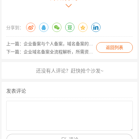
前置审批文件：涉及新闻、出版、教育、医疗等特殊行业
的企业,需提供行业主管部门的批准文件。
特殊资质证明：如食品经营许可证、ICP经营许可证等,需
分享到：
根据具体行业要求提交。
备案流程注意事项
上一篇：
企业备案与个人备案，域名备案的核心差异全解析
返回列表
下一篇：
企业域名备案全流程解析，所需资料与手续详解
资料一致性：所有提交的扫描件需与原件完全一致,盖章处
需为鲜章而非电子章。
真实性核验：部分省份要求网站负责人携带原件到指定地
点进行现场核验,或通过视频核验系统完成远程验证。
发表评论
备案时间管理：通常备案审核需5-20个工作日,建议提前规
划避免影响网站上线计划。
变更与注销：企业信息变更时需及时更新备案信息,网站停
止运营后需办理备案注销手续。
常见问题解答 Q：分公司能否使用总公司资质备案？ A：