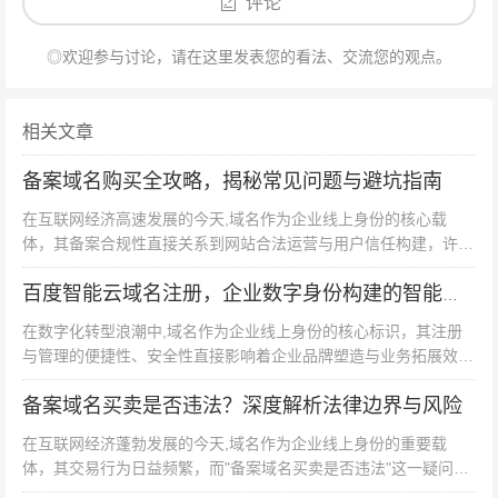
需提供总公司授权书及双方营业执照,且备案主体需为分公
评论
司。
◎欢迎参与讨论，请在这里发表您的看法、交流您的观点。
Q：域名所有者与备案主体不一致如何处理？ A：需将域
名过户至备案主体名下,或提供域名授权使用证明。
相关文章
Q：备案通过后还需注意什么？ A：需定期更新备案信息,
备案域名购买全攻略，揭秘常见问题与避坑指南
网站首页底部需展示备案号并链接至工信部备案系统。
在互联网经济高速发展的今天,域名作为企业线上身份的核心载
体，其备案合规性直接关系到网站合法运营与用户信任构建，许多
企业域名备案看似繁琐，实则是保障网络空间规范有序的
企业在购买备案域名时仍面临诸多陷阱与困惑，本文将深度解析备
重要制度设计，建议企业指定专人负责备案工作，建立备
案域名购买中的高频问题，并提...
百度智能云域名注册，企业数字身份构建的智能新引擎
案资料档案库，确保每次备案材料齐全、信息真实、流程
在数字化转型浪潮中,域名作为企业线上身份的核心标识，其注册
合规，通过系统化的资料准备与流程管理，企业可有效规
与管理的便捷性、安全性直接影响着企业品牌塑造与业务拓展效
率，作为国内云计算领域的领军者，百度智能云推出的域名注册服
避因备案问题导致的网站停摆风险,为数字化转型筑牢合规
备案域名买卖是否违法？深度解析法律边界与风险
务，正以智能化、全流程、高安...
基石。
在互联网经济蓬勃发展的今天,域名作为企业线上身份的重要载
体，其交易行为日益频繁，而"备案域名买卖是否违法"这一疑问，
始终是市场参与者关注的焦点，本文将从法律定义、行为性质、风