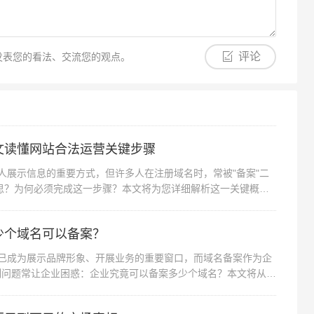
用，需主动注销备案以避免资源占用。
空间规范化的重要环节，通过系统准备材料、严格遵循流
评论
发表您的看法、交流您的观点。
的备案成功率将大幅提升，希望本文能成为您备案路上的
启合法合规的网站运营之路。
文读懂网站合法运营关键步骤
人展示信息的重要方式，但许多人在注册域名时，常被"备案"二
思？为何必须完成这一步骤？本文将为您详细解析这一关键概
少个域名可以备案？
站已成为展示品牌形象、开展业务的重要窗口，而域名备案作为企
制问题常让企业困惑：企业究竟可以备案多少个域名？本文将从政