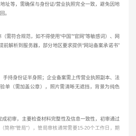
住地址等，需确保与身份证/营业执照完全一致，避免因地
驳回。
称（需符合规范，如不得使用“中国”“官网”等敏感词）、网
提前解析到服务器，部分地区要求提供“网站备案承诺书”
、手持身份证半身照；企业备案需上传营业执照副本、法
核验单（需加盖公章），照片需清晰无遮挡，背景为纯色
内完成初审，主要检查材料完整性及信息一致性，初审通过
简称“管局”），管局审核通常需要15-20个工作日，期