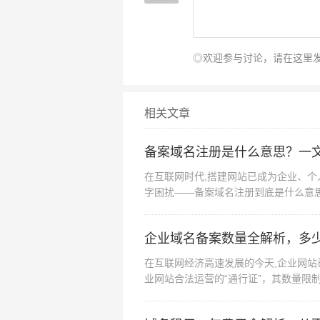
需及时办理“变更备案”；若网站停
备案看似繁琐,实则是保障网络
◎欢迎参与讨论，请在这里
程、及时沟通服务商，新购买域名
“导航仪”，助您快速完成备案，开
相关文章
备案域名注册是什么意思？一
在互联网时代,搭建网站已成为企业、个
字困扰——备案域名注册到底是什么意
念。 域名注册：...
企业域名备案数量全解析，多
在互联网经济高速发展的今天,企业网
业网站合法运营的“通行证”，其数量限
策法规、服务商...