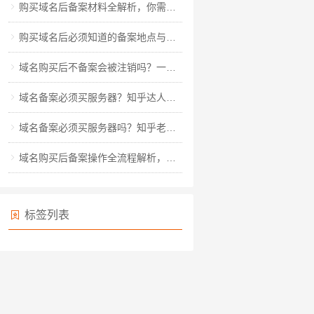
购买域名后备案材料全解析，你需要准备哪些关键资料？
购买域名后必须知道的备案地点与流程全解析
域名购买后不备案会被注销吗？一文读懂备案规则与风险规避
域名备案必须买服务器？知乎达人教你玩转备案全流程
域名备案必须买服务器吗？知乎老用户深度解析备案真相
域名购买后备案操作全流程解析，从材料准备到审核通过的详细指南
标签列表