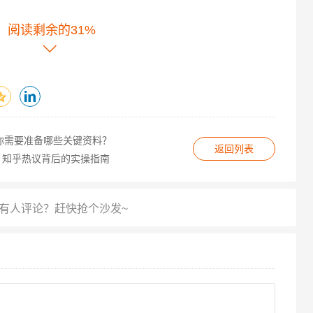
阅读剩余的31%
备案主体不符；
“医疗”需提供前置审批文件）；
你需要准备哪些关键资料？
返回列表
如备案在广东但服务器在浙江）。
？知乎热议背后的实操指南
持政策；
电话核验信息；
全程跟进,避免因授权不清导致延误。
京ICP备XXXXXXX号”），需在网站底部添加备案号并
查备案状态，若主体信息变更（如企业地址、法人更换）