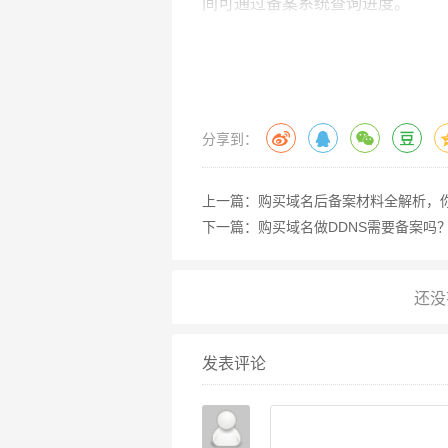
间可通过备案系统查询进度。
常见问题与避坑指南
备案被驳回的常见原因
：
域名未完成实名认证或认证信息与
分享到：
上传材料模糊、缺失公章或签字；
网站名称涉及敏感词汇（如“投资”
上一篇：
购买域名后备案材料全解析，
服务器IP地址与备案地区不符（
下一篇：
购买域名做DDNS需要备案吗
加速审核的小技巧
：
提前联系服务器提供商确认备案支
保持联系电话畅通,管局可能通过
企业备案建议由法人或指定负责人
发表评论
备案成功后的注意事项
备案通过后,用户会收到备案号（如“
链接至工信部备案系统，需定期检