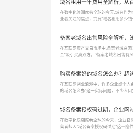
域名租用一年费用全解析，从
在数字化浪潮席卷全球的今天,域名作
业者关注的焦点，究竟"域名租用多少钱
型、注册商策略...
备案老域名出售风险全解析，
在互联网资产交易市场中,备案老域名因
金"吸引买卖双方。"备案老域名出售有
律合规性、...
购买备案好的域名怎么办？超
在互联网创业浪潮中，许多企业或个人
的域名怎么办"这一实际问题，不少人
业角度拆解全流程...
域名备案授权码过期，企业网
在数字化浪潮席卷全球的今天，企业官
营者却因"域名备案授权码过期"这一隐