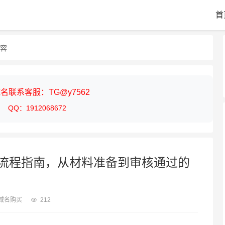
首
内容
名联系客服：TG@y7562
QQ：1912068672
流程指南，从材料准备到审核通过的
域名购买
212