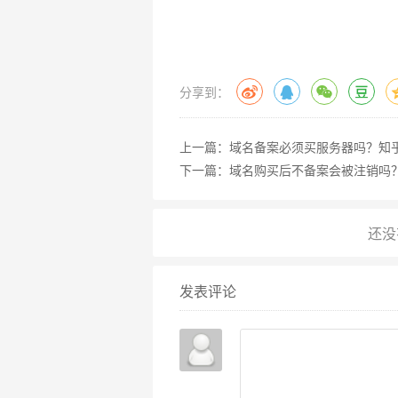
在知乎搜索"域名备案"，你会看
中国互联网健康发展的安全闸门，
的域名在合规的轨道上高速运行，
分享到：
时的政策解读,助你顺利完成备案之
上一篇：
域名备案必须买服务器吗？知
下一篇：
域名购买后不备案会被注销吗
发表评论