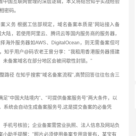
着中国互联网管理的深层逻辑，本文将结合知乎实战经验
真相密码。
案义务 根据工信部规定，域名备案本质是"网站接入备
国大陆，若使用阿里云、腾讯云等国内服务商的服务器，
外服务器如AWS、DigitalOcean，则无需备案但可
，知乎用户@码农老王曾分享："我租用香港服务器搭建
，未备案域名在部分地区会被间歇性封锁。"
路径 在知乎搜索"域名备案流程",高赞回答往往包含三
足"中国大陆境内"、"可提供备案服务号"两大条件，以
，系统会自动生成备案服务号,这是提交备案的必备凭
、手机号核验；企业备案需营业执照、法人信息及网站负
案小助手提醒："照片必须使用备案专用背景布，某宝有