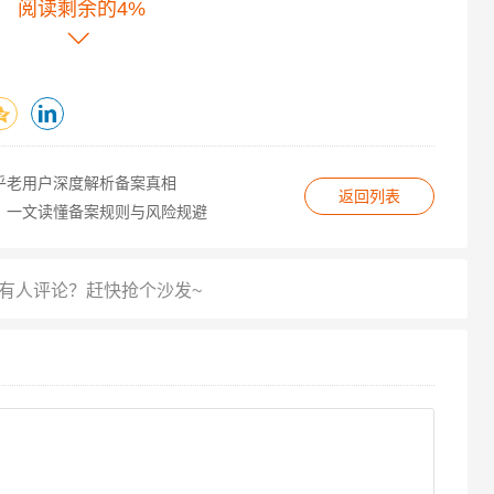
阅读剩余的4%
到无数实践者的智慧结晶，备案不是简单的行政流程，而是
理解备案逻辑、掌握实操技巧、规避常见陷阱，才能让你
不妨打开知乎，搜索相关问题，那里有更生动的案例和即
旅。
乎老用户深度解析备案真相
返回列表
？一文读懂备案规则与风险规避