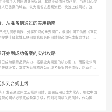
为企业或个人的网络身份标识，其商业价值日益凸显，当遇到心仪
他人已备案的域名，认为能省去备案流程、快速上线网站，这种
析，从准备到通过的实用指南
站已成为展示自我、分享知识的重要窗口，根据中国工信部《互联
内提供非经营性互联网信息服务的网站都必须完成备案登记，作
零开始到成功备案的实战攻略
网已成为展示品牌实力、拓展业务渠道的核心窗口，而要让公司
的关键环节，本文将系统梳理公司域名备案的全流程，帮助企业
起步到合规上线
个人开发者通过阿里云搭建网站、部署应用已成为常态，根据中国
运营的网站必须完成备案手续，否则将面临关闭风险，作为国内