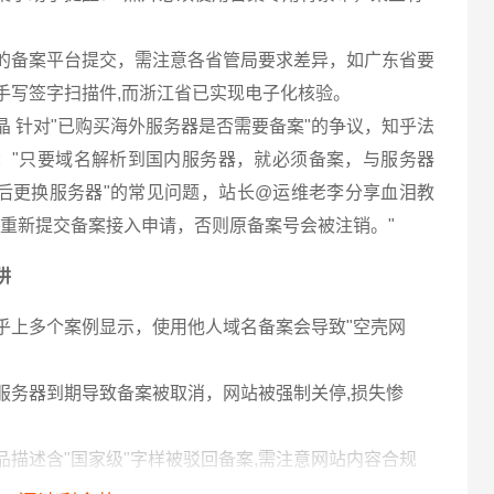
的备案平台提交，需注意各省管局要求差异，如广东省要
手写签字扫描件,而浙江省已实现电子化核验。
 针对"已购买海外服务器是否需要备案"的争议，知乎法
："只要域名解析到国内服务器，就必须备案，与服务器
过后更换服务器"的常见问题，站长@运维老李分享血泪教
处重新提交备案接入申请，否则原备案号会被注销。"
阱
乎上多个案例显示，使用他人域名备案会导致"空壳网
服务器到期导致备案被取消，网站被强制关停,损失惨
描述含"国家级"字样被驳回备案,需注意网站内容合规