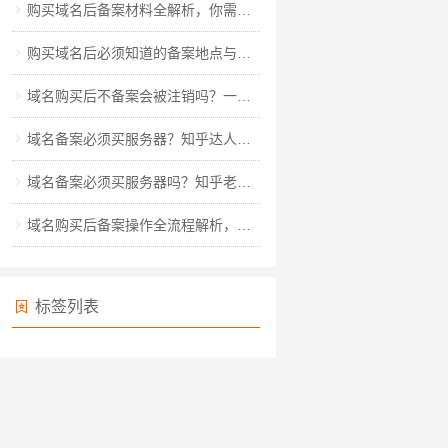
购买域名后备案材料全解析，你需要准备哪些关键资料？
购买域名后必须知道的备案地点与流程全解析
域名购买后不备案会被注销吗？一文读懂备案规则与风险规避
域名备案必须买服务器？知乎达人教你玩转备案全流程
域名备案必须买服务器吗？知乎老用户深度解析备案真相
域名购买后备案操作全流程解析，从材料准备到审核通过的详细指南
标签列表