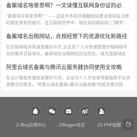
出现备案空窗期。
必要准备 确认...
备案域名啥意思啊？一文读懂互联网身份证的必备知识
“备案域名啥意思啊？”——这是许多初次接触网站建设或域名注册
批量过户 企业批量过户域名时，可采用“批量提交”功能，
的朋友常有的疑问，在互联网世界中，域名如同网站的“门牌号”，
主流注册商支持一次性导入50个以上域名进行过户操作，
而备案则是给这个“门牌号”办理的“合法身份证”，本文将从定义、
但需注意每个域名的备案信息必须单独填写,避免因信息错
备案域名出租网站，合规经营下的资源优化新路径
意义、流程及注意事...
误导致批量审核失败。
在互联网经济高速发展的今天,企业及个人对快速搭建合规网络平
台的需求日益增长，备案域名出租网站应运而生，成为连接域名资
备案域名过户涉及域名所有权转移、备案信息变更、接入
源供需双方的重要桥梁，这类平台通过整合已通过工信部备案的优
阿里云域名备案与腾讯云服务器协同使用全攻略
质域名资源，为租户提供“即...
商调整等多个环节，需严格按照流程操作并关注地方政策
差异，建议委托具有ICP备案代理资质的专业机构协助办
在云计算服务蓬勃发展的今天，企业与个人开发者常面临跨平台资
源整合的需求。“阿里云域名备案+腾讯云服务器”的组合模式因其
理，既可提高效率又能规避法律风险，在数字经济时代，
灵活性与成本优势，成为众多用户的优选方案，本文将从备案流
合法合规的域名资产处置是保障企业网络资产安全的重要
程、服务器配置到协同优势进...
基石,掌握正确的过户方法方能实现资产价值的最大化传
承。
Z-Blog应用中心
ZBlogger社区
Z5 PHP加密