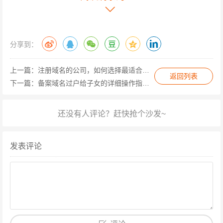
址”，并提交新的服务器托管协议，此步骤需确保新服务器
已完成ICP备案资质审核,避免因接入商信息不一致导致备
案被注销。
分享到：
审核与公示 提交变更申请后，管局将在5-20个工作日内完
上一篇：
注册域名的公司，如何选择最适合您的域名服务商？
成审核，审核通过后，备案信息将同步更新至工信部备案
返回列表
下一篇：
备案域名过户给子女的详细操作指南与法律要点
查询系统，需注意，部分省市要求网站首页底部必须展示
备案号并链接至备案系统,否则可能面临行政处罚。
风险规避：三大核心注意事项
发表评论
避免“先过户后备案”操作 部分用户为图省事选择先完成域
名过户再处理备案变更，这种操作存在重大风险，若备案
信息未及时更新，可能导致原备案号被注销，网站被关
停，建议采用“同步操作”模式,在过户申请提交后立即启动
备案变更流程。