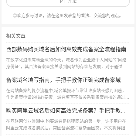
评论
警惕“备案密码”泄露风险 备案密码是变更备案信息的关键
凭证，需妥善保管，若密码遗失，需通过“备案密码找回”
◎欢迎参与讨论，请在这里发表您的看法、交流您的观点。
功能，提交加盖公章的申请函至管局重置，切勿将密码告
知非相关人员,防止被恶意篡改备案信息。
相关文章
关注地方特殊政策 不同省市对备案过户的要求存在差异，
西部数码购买域名后如何高效完成备案全流程指南
北京要求企业过户需提供股权变更证明；广东要求网站负
在数字化浪潮席卷全球的今天，域名作为企业或个人网站的“网络
责人必须进行人脸核验；上海对金融类网站过户实施更严
身份证”，其合法备案直接关系到网站的存续与发展，对于通过西
部数码平台购买域名的用户而言，掌握规范的备案流程是确保网站
格的审核标准，建议提前咨询当地通信管理局或专业代理
合规运营的关键，本文将系统...
备案域名填写指南，手把手教你正确完成备案域名信息填报
机构,确保操作符合地方政策。
在网站备案的复杂流程中,域名填报环节常让许多站长感到困惑，
作为备案申请的核心要素，域名填写不仅关系到备案审核的通过
特殊场景处理
率，更直接影响网站后续的合法运营，本文将从实务操作角度出
发，详细解析备案域名填写的正确...
购买阿里云域名后如何高效完成备案？手把手教你走完全流程
跨省过户 若新主体与原主体不在同一省份，需先完成备案
信息迁移，需在原备案地提交“注销备案”申请，同时在新
在互联网创业浪潮中,购买域名是搭建网站的第一步，许多用户在
阿里云完成域名购买后，常因备案流程复杂而困惑，本文将详细拆
的备案地重新提交备案申请，此过程需注意时间衔接,避免
解阿里云域名备案的全流程，助您合规快速上线网站。 备案前的