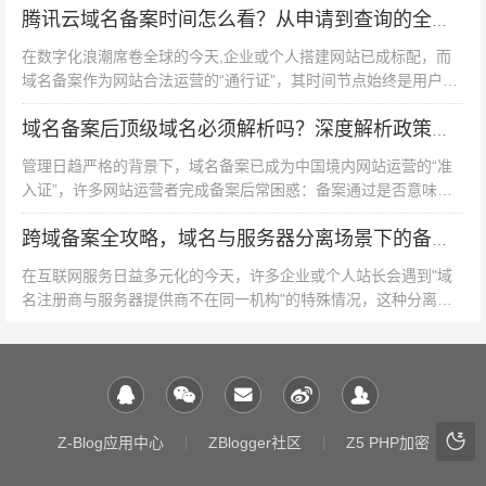
高效合规完成备案。 备案...
腾讯云域名备案时间怎么看？从申请到查询的全流程解析
在数字化浪潮席卷全球的今天,企业或个人搭建网站已成标配，而
域名备案作为网站合法运营的“通行证”，其时间节点始终是用户关
注的焦点，作为国内云服务领域的头部企业，腾讯云凭借高效的备
案服务吸引了大量用户，但...
域名备案后顶级域名必须解析吗？深度解析政策要求与实操逻辑
管理日趋严格的背景下，域名备案已成为中国境内网站运营的“准
入证”，许多网站运营者完成备案后常困惑：备案通过是否意味着
顶级域名必须立即解析？本文从政策法规、技术逻辑、风险规避三
个维度展开分析,揭示备案与...
跨域备案全攻略，域名与服务器分离场景下的备案操作指南
在互联网服务日益多元化的今天，许多企业或个人站长会遇到"域
名注册商与服务器提供商不在同一机构"的特殊情况，这种分离状
态下的备案操作常让人困惑,本文将系统解析域名与服务器分离时
的备案策略与实操路径。...
Z-Blog应用中心
ZBlogger社区
Z5 PHP加密