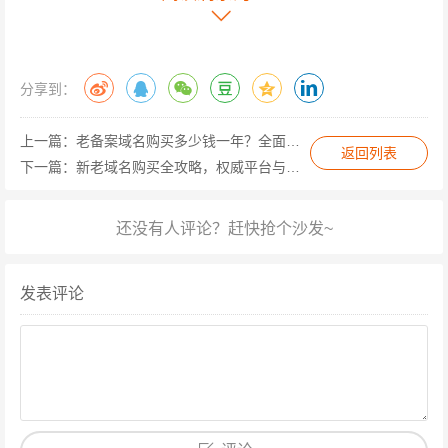
建立完整的尽调流程，包括委托第三方机构进行域名价值
评估、法律风险筛查等,避免因小失大。
分享到：
老备案域名的价格本质是市场供需与风险溢价的综合体
现，与其纠结“多少钱一个”，不如聚焦“值不值得买”——通
上一篇：
老备案域名购买多少钱一年？全面解析价格因素与选择策略
返回列表
过专业评估工具量化域名价值，结合自身业务需求制定采
下一篇：
新老域名购买全攻略，权威平台与避坑指南
购策略，方能在域名投资中实现收益最大化，毕竟，真正
的价值从不是标价牌上的数字,而是隐藏在备案号背后的商
业可能性。
发表评论