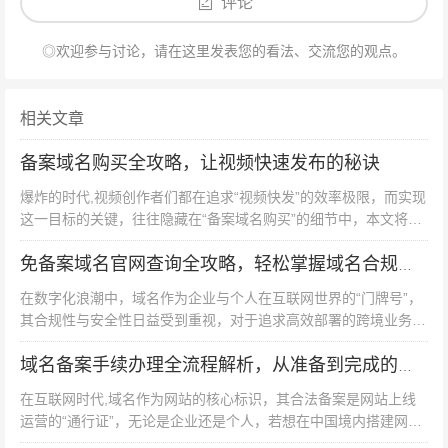
评论
◎欢迎参与讨论，请在这里发表您的看法、交流您的观点。
相关文章
备案域名购买全攻略，让视频快速发布的秘诀
爆炸的时代,视频创作者们都在追求“视频快发”的效率极限，而实现
这一目标的关键，往往隐藏在“备案域名购买”的细节中，本文将为
您拆解这条高效路径，助您在合规框架下实现视频内容的光速上
线。 备案：视频快速...
免备案域名官网查询全攻略，轻松掌握域名合规性与安全信息
在数字化浪潮中，域名作为企业与个人在互联网世界的“门牌号”，
其合规性与安全性日益受到重视，对于追求高效部署的跨境业务、
外贸平台或创新项目而言，“免备案域名”因其无需通过国内工信部
备案即可快速上线的特性...
域名备案手续办理全流程解析，从准备到完成的详细指南
在互联网时代,域名作为网站的核心标识，其合法备案是网站上线
运营的“通行证”，无论是企业还是个人，若想在中国境内搭建网
站，都必须完成域名备案手续，本文将详细拆解备案全流程，助您