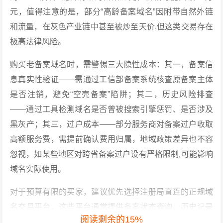
元，值得注意的是，部分“高龄备案域名”因附带自然外链
和流量，在灰色产业链中甚至被炒至天价,但这类交易存在
极高法律风险。
购买老备案域名时，需警惕三大隐性成本：其一，备案信
息真实性验证——需通过工信部备案系统核查原备案主体
是否注销，避免“空壳备案”陷阱；其二，历史风险排查
——通过工具检测域名是否曾被搜索引擎惩罚、是否涉及
黑灰产；其三，过户成本——部分服务商对备案过户收取
高额服务费，需提前确认费用归属，地域政策差异也不容
忽视，如某些地区对跨省备案过户设有严格限制,可能影响
域名实际使用。
对于预算有限的买家，建议优先选择注册局直连的正规域
名交易平台，这些平台通常提供备案状态查询、历史记录
阅读剩余的15%
追溯等增值服务，且价格透明度较高，而企业级采购则需