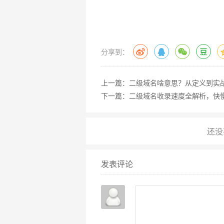
4.
避免“二级域名滥用”**：中小型网站
重稳固后再拓展二级域名。
分享到：
二级域名对收录的影响并非简单“好
架构、聚焦内容质量、善用主域权
上一篇：
二级域名啥意思？从定义到实
下一篇：
二级域名收录速度全解析，快
若滥用或管理不当，则可能陷入“
及资源储备，权衡利弊后做出理性
发表评论