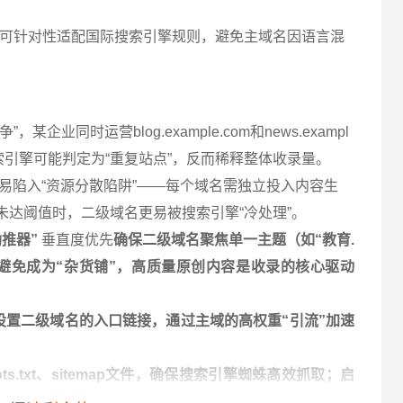
.com）可针对性适配国际搜索引擎规则，避免主域名因语言混
企业同时运营blog.example.com和news.exampl
搜索引擎可能判定为“重复站点”，反而稀释整体收录量。
易陷入“资源分散陷阱”——每个域名需独立投入内容生
未达阈值时，二级域名更易被搜索引擎“冷处理”。
推器”
垂直度优先
确保二级域名聚焦单一主题（如“教育.
程），避免成为“杂货铺”，高质量原创内容是收录的核心驱动
设置二级域名的入口链接，通过主域的高权重“引流”加速
ts.txt、sitemap文件，确保搜索引擎蜘蛛高效抓取；启
间接利好收录。