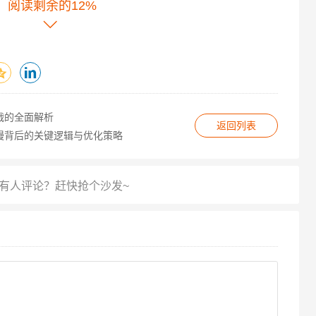
阅读剩余的12%
优先考虑子目录（如example.com/blog/），待主域权
”或“坏”，而取决于使用场景与优化策略，科学规划域名
重，二级域名完全可成为提升收录与流量的利器，反之，
战的全面解析
返回列表
慢背后的关键逻辑与优化策略
收录难、权重低”的困境，站长需根据自身规模、业务需求
选择。