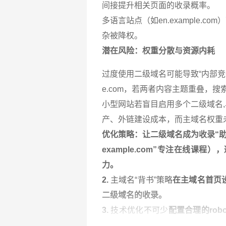
间接提升相关页面的收录概率。
多语言站点（如en.example
杂被降权。
潜在风险：权重分散与资源内耗
过度使用二级域名可能导致“内部竞争”，某
e.com，若两者内容主题重叠，
小型网站若盲目启用多个二级域名,
产、外链建设成本，而主域名权重
优化策略：让二级域名成为收录“助
example.com”专注在线课
力。
2.
主域名“背书”策略
在主域名首页
二级域名的收录。
3.
技术优化不可少
配置合理的robo
用HTTPS协议提升安全性评分，