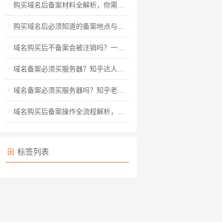
购买域名后备案材料全解析，你需要准备哪些关键资料？
购买域名后必须知道的备案地点与流程全解析
域名购买后不备案会被注销吗？一文读懂备案规则与风险规避
域名备案必须买服务器？知乎达人教你玩转备案全流程
域名备案必须买服务器吗？知乎老用户深度解析备案真相
域名购买后备案操作全流程解析，从材料准备到审核通过的详细指南
标签列表