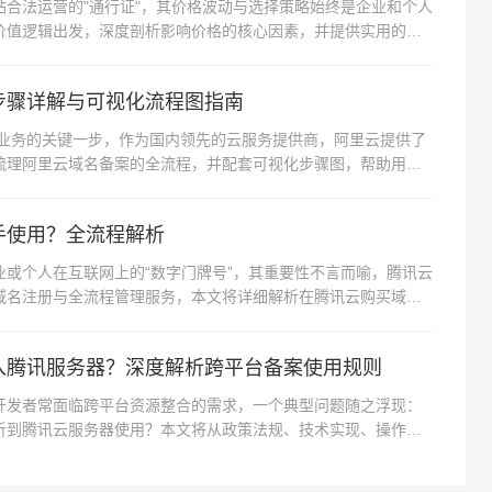
合法运营的"通行证"，其价格波动与选择策略始终是企业和个人
价值逻辑出发，深度剖析影响价格的核心因素，并提供实用的选
步骤详解与可视化流程图指南
上业务的关键一步，作为国内领先的云服务提供商，阿里云提供了
梳理阿里云域名备案的全流程，并配套可视化步骤图，帮助用户
手使用？全流程解析
或个人在互联网上的“数字门牌号”，其重要性不言而喻，腾讯云
域名注册与全流程管理服务，本文将详细解析在腾讯云购买域名
入腾讯服务器？深度解析跨平台备案使用规则
开发者常面临跨平台资源整合的需求，一个典型问题随之浮现：
析到腾讯云服务器使用？本文将从政策法规、技术实现、操作流