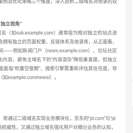
案例及优化策略三个维度，深入剖析二级域名对收录的双
独立视角”
名（如sub.example.com）通常视为相对独立的站点进
会拥有独立的页面权重、反链体系及收录库，从正面看，
—例如新闻门户（news.example.com）、论坛社区
针对性优化内容，避免主域名下的“内容混杂”降低垂直度，但独立
能面临“权重空窗期”，搜索引擎需重新评估其信任度，导
ample.com/news/）。
通过二级域名实现业务模块化，京东的“jd.com”与“jd
保持主站权威性，又通过独立域名强化用户对细分业务的认知，