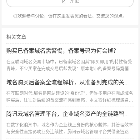
评论
避免影响网站上线；
变更处理
：企业信息变更（如法人、地址）需及时更新备
◎欢迎参与讨论，请在这里发表您的看法、交流您的观点。
案，否则可能导致备案注销；
多域名备案
：同一主体下多个域名可共用备案号，需在备
相关文章
案系统中添加域名列表；
购买已备案域名需警惕，备案号码为何会掉？
海外服务器
：若服务器在香港或海外，无需备案，但国内
访问速度可能受影响，需权衡利弊。
在互联网域名交易市场中，已备案域名因其“即买即用”的特性备受
青睐，不少买家在完成交易后却发现：原本附带的备案号码竟悄然
备案后的维护要点
失效，这一现象不仅影响网站正常运营，更可能带来法律风险，本
备案通过后,需定期登录备案系统更新联系方式，确保通信
文将深度解析“购买已备案...
域名购买后备案全流程解析，从准备到完成的关键步骤
管理局可联系到负责人，需关注工信部动态，如备案政策
在互联网时代,域名是网站建设的“身份证”，但许多用户在完成域名
调整或“空壳网站”清理行动，避免因信息过期导致备案被
购买后，往往对后续的备案流程感到困惑，本文将详细梳理域名备
案的全流程，帮助您高效完成备案，确保网站合法合规上线。 备
注销。
案前的必要准备...
腾讯云域名管理平台，企业域名资产的全链路智能管家
公司备案域名看似繁琐,实则是有章可循的标准化流程，只
在数字化浪潮中，域名作为企业线上身份的核心载体，其管理效率
与安全性直接影响业务连续性，腾讯云域名管理平台凭借全链路服
要提前准备齐全材料，选择正规服务商，并严格遵循各地
务能力、智能化操作体验与安全防护体系，成为企业域名资产管理