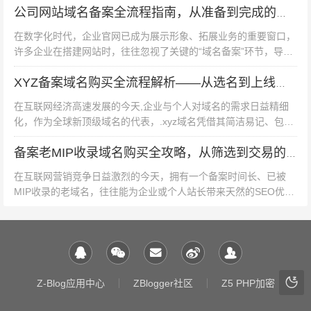
通信管理局的要求，就能高效完成备案，合规运营不仅是
的首选工具，助力企业在云原...
公司网站域名备案全流程指南，从准备到完成的详细步骤
企业信誉的保障，更是避免法律风险的基石，现在就行动
在数字化时代，企业官网已成为展示形象、拓展业务的重要窗口，
起来，让你的企业网站拥有合法“身份证”，开启数字化发
许多企业在搭建网站时，往往忽视了关键的“域名备案”环节，导致
展的新篇章！
网站无法正常上线或面临监管风险，本文将系统解析公司网站域名
备案的完整流程,帮助企业...
XYZ备案域名购买全流程解析——从选名到上线合规指南
在互联网经济高速发展的今天,企业与个人对域名的需求日益精细
化，作为全球新顶级域名的代表，.xyz域名凭借其简洁易记、包容
性强、性价比高等特点，成为众多创业者和数字创新项目的首选，
根据中国相关法规，任何...
备案老MIP收录域名购买全攻略，从筛选到交易的避坑指南
在互联网营销竞争日益激烈的今天，拥有一个备案时间长、已被
MIP收录的老域名，往往能为企业或个人站长带来天然的SEO优势
——不仅搜索引擎信任度更高，还能快速获得移动端流量红利，如
何安全高效地购买到符合需...
Z-Blog应用中心
ZBlogger社区
Z5 PHP加密