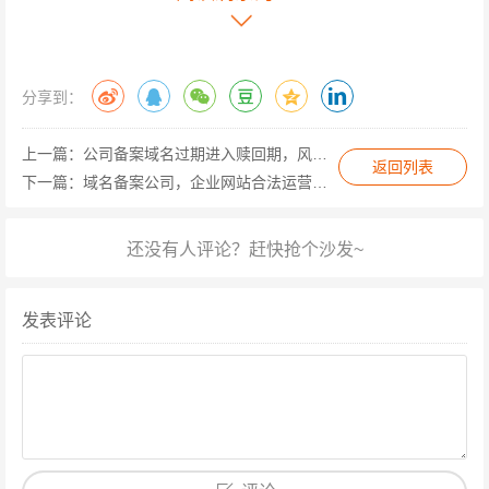
行业（如金融、医疗）未取得前置审批；
服务器IP需与备案域名解析记录一致。
真实性核验与提交
分享到：
提交后,服务商会进行初步审核，通过后，需配合完成“幕
布拍照”或“人脸核验”等真实性验证，部分省份支持“电子化
上一篇：
公司备案域名过期进入赎回期，风险究竟有多大？
返回列表
核验”，通过手机APP即可完成人脸识别和资料上传，大幅
下一篇：
域名备案公司，企业网站合法运营的幕后护航者
缩短备案周期。
通信管理局审核
省级通信管理局将在20个工作日内完成审核,审核通过后，
发表评论
会下发备案号（如“京ICP备XXXX号”），需将备案号嵌入
网站底部并链接至工信部备案系统，若被退回，需根据反
馈修改材料重新提交。
备案常见问题与避坑指南
时间成本
：正常备案需15-20个工作日，建议提前规划，