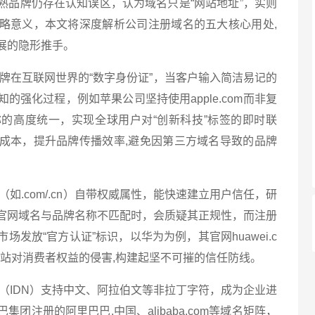
熟品牌仍存在认知误区，认为域名只是“网站地址”，实则
略意义，本文将深度解析公司注册域名的五大核心用处,
展的隐形推手。
牌在互联网世界的“数字身份证”，当客户输入简洁易记的
的强化过程，例如苹果公司坚持使用apple.com而非复
的高度统一，实现全球用户对“创新科技”标签的即时联
成本，提升品牌传播效率,避免因第三方域名导致的品牌
如.com/.cn）自带权威属性，能快速建立用户信任，研
业官网域名与品牌名称不匹配时，会质疑其正规性，而注册
发放“官方认证”标识，以华为为例，其官网huawei.c
网站对消费者权益的侵害,构建起坚不可摧的信任防线。
（IDN）支持中文、阿拉伯文等非拉丁字符，成为企业进
团注册的阿里巴巴.中国、alibaba.com等域名矩阵，