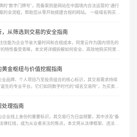
牌的“数字门牌号”，而备案则是网站在中国境内合法运营的“通行
案的全流程，帮助您从零开始搭建合规的网站。 一级域名购买：
析，从筛选到交易的安全指南
名往往能为企业节省大量时间和合规成本，阿里云作为国内领先的
”的特性备受青睐，本文将详细拆解如何安全、高效地购买阿里已
的黄金枢纽与价值挖掘指南
企业品牌、个人项目乃至投资组合的核心标识，其交易需求持续
下诞生的专业平台，它们如同数字时代的“域名交易所”，为买卖双
规处理指南
为企业线上身份的重要标识，其交易行为日益频繁，其中涉及"备
与法律红线，成为从业者关注的焦点，本文将从法律框架、违法情