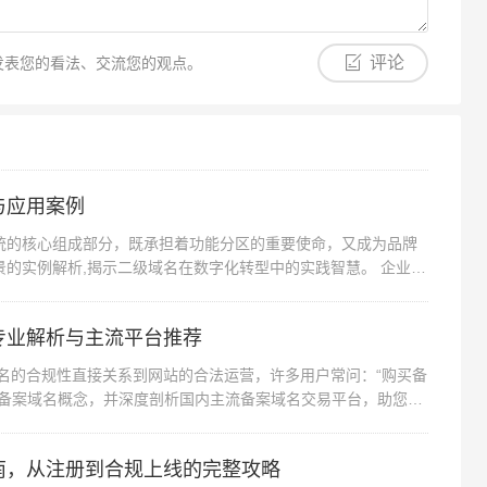
评论
发表您的看法、交流您的观点。
与应用案例
统的核心组成部分，既承担着功能分区的重要使命，又成为品牌
的实例解析,揭示二级域名在数字化转型中的实践智慧。 企业生
专业解析与主流平台推荐
名的合规性直接关系到网站的合法运营，许多用户常问：“购买备
析备案域名概念，并深度剖析国内主流备案域名交易平台，助您快
南，从注册到合规上线的完整攻略