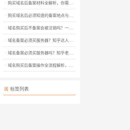
购买域名后备案材料全解析，你需要准备哪些关键资料？
购买域名后必须知道的备案地点与流程全解析
域名购买后不备案会被注销吗？一文读懂备案规则与风险规避
域名备案必须买服务器？知乎达人教你玩转备案全流程
域名备案必须买服务器吗？知乎老用户深度解析备案真相
域名购买后备案操作全流程解析，从材料准备到审核通过的详细指南
标签列表