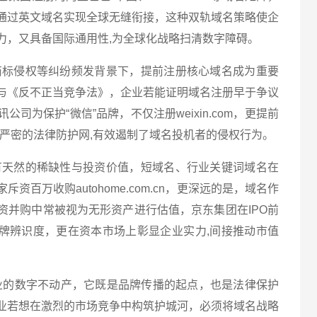
通过英文域名实现全球无缝衔接，这种双轨域名策略使企
力，又具备国际通用性,为全球化战略扫清数字障碍。
商标侵权等纠纷频发背景下，提前注册核心域名成为重要
与《反不正当竞争法》，企业若能证明域名注册早于争议
司为保护“微信”品牌，不仅注册weixin.com，更提前
，形成严密的法律防护网,有效遏制了域名投机者的侵权行为。
有天然的稀缺性与投资价值，短域名、行业关键词域名在
百万收购autohome.com.cn，更深远的是，域名作
资并购中常被视为无形资产进行估值，京东集团在IPO前
升品牌辨识度，更在资本市场上彰显企业实力,间接推动市值
企业的数字不动产，它既是品牌传播的起点，也是法律保护
业若想在激烈的市场竞争中构筑护城河，必须将域名战略