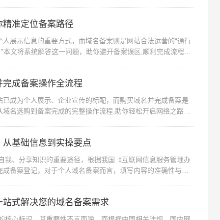
你精准定位备案路径
个人展示信息的重要方式，而域名备案则是网站合法运营的“通行
？”本文将系统解答这一问题，助你避开备案误区,顺利完成流程。
并完成备案操作全流程
站已成为个人展示、企业宣传的标配，而购买域名并完成备案是
从域名选购到备案完成的完整操作流程,助你轻松开启网络之路。
，从基础信息到实操要点
示自我、分享知识的重要途径，根据我国《互联网信息服务管理办
完成备案登记，对于个人域名备案而言，填写内容的准确性与完
一站式解决您的域名备案需求
站的核心标识，其重要性不言而喻，而根据中国相关法规，国内网