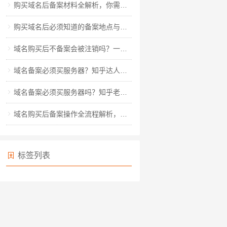
购买域名后备案材料全解析，你需要准备哪些关键资料？
购买域名后必须知道的备案地点与流程全解析
域名购买后不备案会被注销吗？一文读懂备案规则与风险规避
域名备案必须买服务器？知乎达人教你玩转备案全流程
域名备案必须买服务器吗？知乎老用户深度解析备案真相
域名购买后备案操作全流程解析，从材料准备到审核通过的详细指南
标签列表