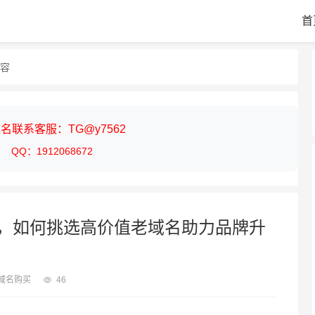
首
内容
名联系客服：TG@y7562
QQ：1912068672
，如何挑选高价值老域名助力品牌升
域名购买
46