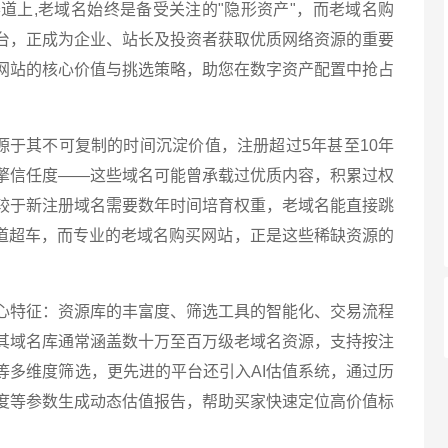
道上,老域名始终是备受关注的"隐形资产"，而老域名购
台，正成为企业、站长及投资者获取优质网络资源的重要
网站的核心价值与挑选策略，助您在数字资产配置中抢占
源于其不可复制的时间沉淀价值，注册超过5年甚至10年
擎信任度——这些域名可能曾承载过优质内容，积累过权
较于新注册域名需要数年时间培育权重，老域名能直接跳
弯道超车，而专业的老域名购买网站，正是这些稀缺资源的
心特征：资源库的丰富度、筛选工具的智能化、交易流程
其域名库通常涵盖数十万至百万级老域名资源，支持按注
等多维度筛选，更先进的平台还引入AI估值系统，通过历
度等参数生成动态估值报告，帮助买家快速定位高价值标