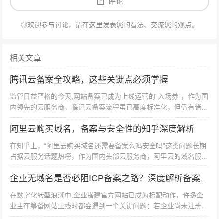
交易平台，更是数字资产的策源地，通过专业筛选、安全
评论
交易与科学避坑，您将能精准捕获那些承载着时间价值与
◎欢迎参与讨论，请在这里发表您的看法、交流您的观点。
商业潜力的“数字黄金”，现在登录正规老域名购买官网，
开启您的域名价值挖掘之旅吧！
相关文章
腾讯云备案全攻略，这些关键点必须掌握
监管日益严格的今天,网站备案已成为上线运营的“入场券”，作为国
内领先的云服务商，腾讯云备案流程虽已高度标准化，但仍有诸多
细节需用户重点关注，本文结合最新政策与实操经验，梳理腾讯云
阿里云购买域名，备案与安全性的知乎深度解析
备案的六大核心注意事项...
在知乎上，“阿里云购买域名还需要备案么吗安全吗”这类问题长期
占据云服务话题热榜，作为国内头部云服务商，阿里云的域名服务
既承载着企业数字化转型的基础需求，也面临着政策合规与网络安
全的双重考验，本文将从政...
企业无域名是否必阻ICP备案之路？深度解析备案核心逻辑
在数字化转型浪潮中,企业搭建官方网站已成为标配动作，许多企
业主在筹备网站上线时都会遇到一个关键问题：若企业尚未注册域
名，是否就无法完成ICP备案？这一疑问背后，实则涉及我国互联