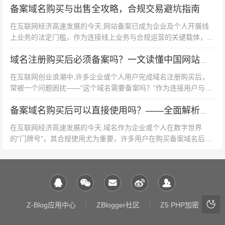
备案域名购买与出售全攻略，合规交易避坑指南
网信息服务的监管逻辑与实...
在互联网经济高速发展的今天,网站备案已成为企业及个人开展线
上业务的法定门槛，作为连接线上业务与合规运营的关键载体，备
案域名的交易市场正呈现出蓬勃生机，本文将从专业角度解析备案
域名购买与出售的全流程，助...
域名注册购买后必须备案吗？一文读懂中国网站备案核心规则
在互联网创业浪潮中,许多企业或个人用户完成域名注册购买后，
常被一个问题困扰——"这个域名需要备案吗？"作为连接用户与网
站的数字门牌号，域名的合规使用直接关系到网站能否正常上线运
营，本文将系统解析中国域...
备案域名购买后可以直接使用吗？——全面解析备案域名的使用规则与实操要点
在互联网经济高速发展的今天,域名作为企业或个人在数字世界
的"门牌号"，其合规使用尤为重要，许多用户在购买备案域名后常
产生疑问：这类域名是否可以直接投入使用？本文将从备案制度本
质、使用条件、潜在风险及实...
Z-Blog应用中心
ZBlogger社区
Z5 PHP加密