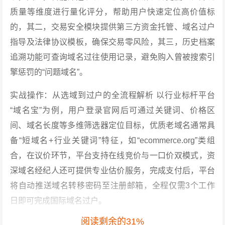
质量等维度进行量化评分，帮助用户快速定位高价值标
的，其二，交易安全模块提供第三方资金托管、域名过户
指导及法律协议模板，确保交易零风险，其三，历史档案
追溯功能可查询域名过往使用记录，避免购入曾被搜索引
擎惩罚的“问题域名”。
实战操作：从选域到过户的全流程解析 以行业标杆平台
“域名宝”为例，用户登录官网后可通过关键词、价格区
间、域名长度等多维筛选器定位目标，优质老域名通常具
备“短域名+行业关键词”特征，如“ecommerce.org”类组
合，在议价环节，平台支持在线竞价与一口价双模式，资
深域名经纪人还可提供专业估价服务，完成支付后，平台
将自动推送域名转移密码至注册邮箱，全程仅需3个工作
日即可完成国际域名过户。
阅读剩余的31%
避坑指南：三大致命陷阱与应对策略 陷阱一：虚假官网陷