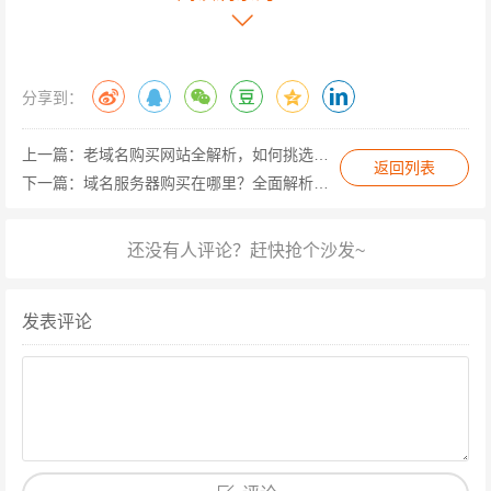
阱，需通过工信部备案查询、企业信用公示系统验证平台
资质，警惕“高仿官网”钓鱼网站，陷阱二：价值虚高陷
阱，需对比同类域名成交价，利用Whois历史查询工具核
分享到：
查域名真实年龄，避免为“伪老域名”买单，陷阱三：法律
上一篇：
老域名购买网站全解析，如何挑选高价值老域名助力品牌升级
风险陷阱，需核查域名是否存在商标争议，通过Wayback
返回列表
下一篇：
域名服务器购买在哪里？全面解析选购渠道与关键因素
Machine回溯历史内容，规避侵权风险。
未来趋势：老域名交易的数字化革新 随着区块链技术发
展，部分老域名购买官网已开始试点NFT域名确权，实现
交易记录不可篡改与所有权透明化，AI估价系统的引入则
发表评论
通过机器学习分析百万级域名交易数据，生成动态估值模
型，使定价更趋科学化，而跨境交易模块的完善，更让全
球优质老域名资源触手可及。
在这个“域名即品牌”的数字时代，老域名购买官网不仅是