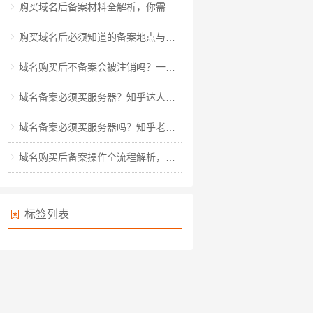
购买域名后备案材料全解析，你需要准备哪些关键资料？
购买域名后必须知道的备案地点与流程全解析
域名购买后不备案会被注销吗？一文读懂备案规则与风险规避
域名备案必须买服务器？知乎达人教你玩转备案全流程
域名备案必须买服务器吗？知乎老用户深度解析备案真相
域名购买后备案操作全流程解析，从材料准备到审核通过的详细指南
标签列表