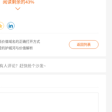
阅读剩余的43%
用，部分服务商推出首年优惠，但需警惕续费价格跳涨，
对比，并关注是否有隐藏费用（如数据迁移费、额外带宽
特别是对缺乏专业运维团队的中小企业，需考察服务商的响
高价值域名的正确打开方式
返回列表
线客服）及知识库完善度。
营的护城河与价值解析
认是否提供DDoS防护、SSL证书集成、定期安全扫描
据保护法规（如中国的等保要求、欧盟GDPR）。
隐性收费，建议选择有明确服务标准、用户评价透明的正