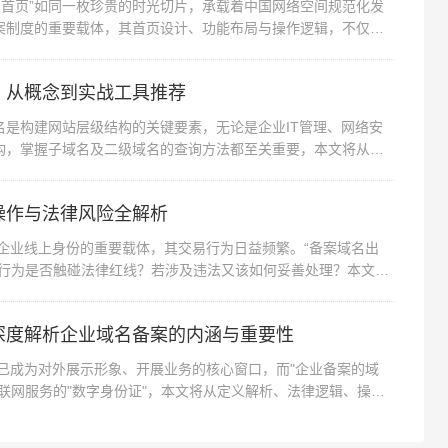
网首页”如同一枚珍贵的时光切片，承载着中国网络空间规范化发
案制度的重要载体，其首页设计、功能布局与操作逻辑，不仅折
，从概念到实战工具推荐
名是构建网站层级结构的关键要素，无论是企业IT管理、网络安
构，掌握子域名及二级域名的查询方法都至关重要，本文将从基
操作与法律风险全解析
企业线上身份的重要载体，其交易行为日益频繁。“备案域名出
种行为是否触碰法律红线？若涉及违法又该如何妥善处理？本文将
深度解析企业域名备案的内涵与重要性
已成为对外展示形象、开展业务的核心窗口，而"企业备案的域
联网服务的"数字身份证"，本文将从定义解析、法律逻辑、操作