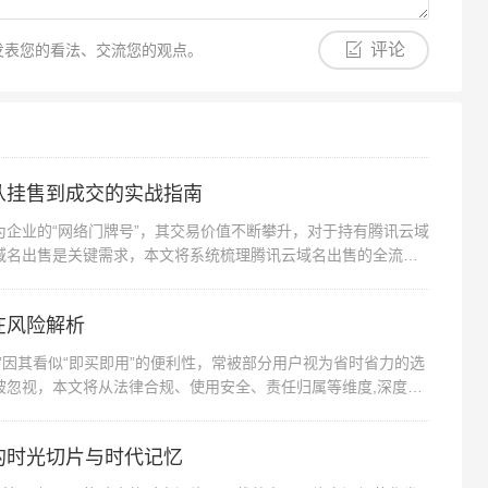
评论
发表您的看法、交流您的观点。
，确保域名正确指向服务器IP，建议启用服务商提供的D
re等第三方DNS服务提升解析速度与安全性。
备份机制，云服务商通常提供快照与备份服务，建议开启
从挂售到成交的实战指南
企业的“网络门牌号”，其交易价值不断攀升，对于持有腾讯云域
域名出售是关键需求，本文将系统梳理腾讯云域名出售的全流
内服务商可获得更低的网络延迟与更便捷的备案支持，如
服务，大幅简化合规流程。
在风险解析
”因其看似“即买即用”的便利性，常被部分用户视为省时省力的选
涉及技术、成本、安全等多重维度，通过系统梳理选购渠
被忽视，本文将从法律合规、使用安全、责任归属等维度,深度剖
更清晰地定位自身需求，在“域名服务器购买在哪里”的探
者还是企业IT负责人，都应结合业务特性、预算规划与长
的时光切片与时代记忆
字资产构建坚实可靠的基石。