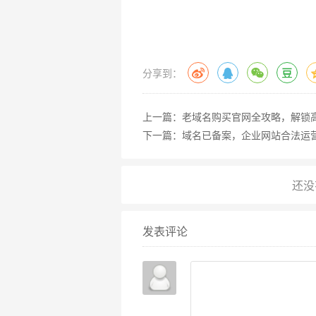
需综合考量购买成本与长期运维费
建议使用价格计算器进行多方案
费）。
分享到：
技术支持与售后服务
7×24小时技术支持至关重要，
上一篇：
老域名购买官网全攻略，解锁
应速度、支持渠道（电话/工单/在
下一篇：
域名已备案，企业网站合法运
安全与合规性
服务器安全防护能力不容忽视，需确
等服务，需确保服务商符合当地数
发表评论
避坑指南与实战建议
避免“低价陷阱”
过低的价格往往意味着性能妥协或
规平台。