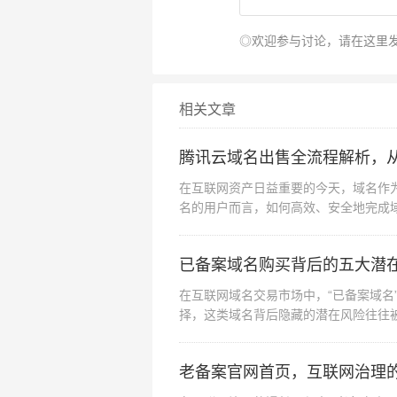
重视域名解析管理
◎欢迎参与讨论，请在这里
购买服务器后需及时配置DNS解析
NS管理功能，或使用Cloudfla
相关文章
定期备份与容灾
无论选择何种渠道，都应建立数据
腾讯云域名出售全流程解析，
自动备份并定期测试恢复流程。
在互联网资产日益重要的今天，域名作为
关注本地化服务
名的用户而言，如何高效、安全地完成
程，助您快速掌握操...
对于面向中国市场的业务，选择国
阿里云、腾讯云均提供一站式备案
已备案域名购买背后的五大潜
在互联网域名交易市场中，“已备案域名
域名服务器的购买看似简单,实则
择，这类域名背后隐藏的潜在风险往往
道、核心要素与避坑策略，用户可
析已备案域名...
索中找到最优解，无论是个人开发
老备案官网首页，互联网治理
期发展需求，做出理性决策，为数